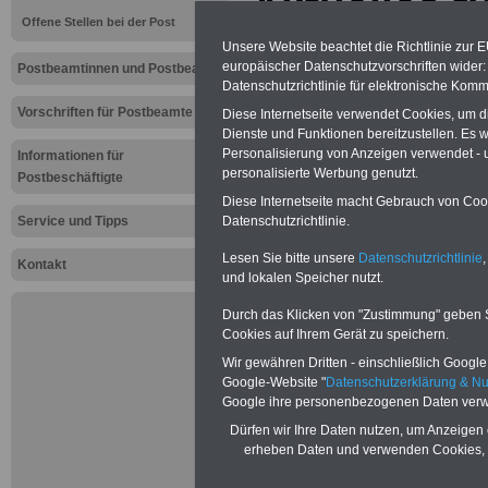
Aktuelles f
Offene Stellen bei der Post
Postpersona
Unsere Website beachtet die Richtlinie zur 
europäischer Datenschutzvorschriften wide
Postbeamtinnen und Postbeamte
Datenschutzrichtlinie für elektronische Komm
Neu:
Besoldu
Vorschriften für Postbeamte
Diese Internetseite verwendet Cookies, um 
Leider erst i
Dienste und Funktionen bereitzustellen. Es
Gesetzentwurf
Personalisierung von Anzeigen verwendet - un
Informationen für
2024 auf den
personalisierte Werbung genutzt.
Postbeschäftigte
soll. Dabei so
neuen Besold
Diese Internetseite macht Gebrauch von Cooki
amtsangemess
Service und Tipps
Datenschutzrichtlinie.
werden.
Beamtinnen 
Lesen Sie bitte unsere
Datenschutzrichtlinie
,
Kontakt
können mit e
und lokalen Speicher nutzt.
schreiben, d
13.000 Euro 
Durch das Klicken von "Zustimmung" geben Sie
Kindern wird 
Cookies auf Ihrem Gerät zu speichern.
im November 
Beamtenbe-so
Wir gewähren Dritten - einschließlich Google -
in den Besold
Google-Website "
Datenschutzerklärung & N
Gesetz „weit 
Google ihre personenbezogenen Daten verw
„amtsangemes
Dürfen wir Ihre Daten nutzen, um Anzeigen 
aufgegeben, 
erheben Daten und verwenden Cookies, 
Es wird erwar
Urteil bei ih