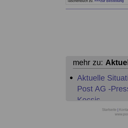
Taschenbuch zu.
>>>zur Bestellung
mehr zu:
Aktue
Aktuelle Situa
Post AG -Pres
Kocsis
Aktuelles aus 
Startseite
|
Konta
www.pos
der Deutschen