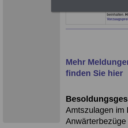
SERVICE wird
sobald der Ge
2026). Die B
beinhalten.
H
Vorzuugspre
Mehr Meldungen
finden Sie hier
Besoldungsges
Amtszulagen im 
Anwärterbezüge 