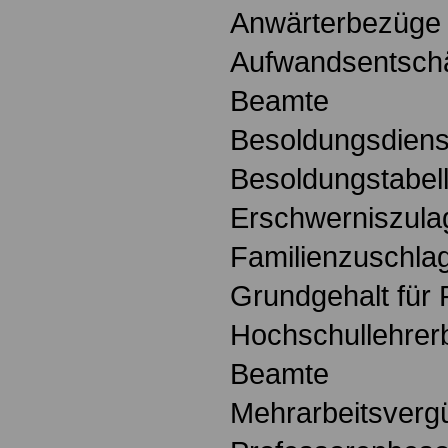
Anwärterbezüge 
Aufwandsentschä
Beamte
Besoldungsdienst
Besoldungstabel
Erschwerniszula
Familienzuschla
Grundgehalt für
Hochschullehrerb
Beamte
Mehrarbeitsverg