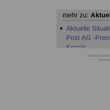
mehr zu:
Aktue
Aktuelle Situa
Post AG -Pres
Kocsis
Aktuelles aus 
Startseite
|
Konta
www.pos
der Deutschen
Gewerkschaft 
Aktuelles für 
Aktuelles für 
Altersteilzeit