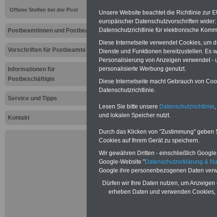
Aktuelles f
Offene Stellen bei der Post
Unsere Website beachtet die Richtlinie zur 
Postpersona
europäischer Datenschutzvorschriften wide
Datenschutzrichtlinie für elektronische Komm
Postbeamtinnen und Postbeamte
Katastrophe
Diese Internetseite verwendet Cookies, um 
Vorschriften für Postbeamte
Dienste und Funktionen bereitzustellen. Es
Personalisierung von Anzeigen verwendet - un
Neu:
Besoldu
personalisierte Werbung genutzt.
Informationen für
Leider erst i
Postbeschäftigte
Diese Internetseite macht Gebrauch von Cooki
Gesetzentwurf
Datenschutzrichtlinie.
2024 auf den
Service und Tipps
soll. Dabei so
Lesen Sie bitte unsere
Datenschutzrichtlinie
,
neuen Besold
und lokalen Speicher nutzt.
amtsangemess
Kontakt
werden.
Durch das Klicken von "Zustimmung" geben Sie
Beamtinnen 
Cookies auf Ihrem Gerät zu speichern.
können mit e
schreiben, d
Wir gewähren Dritten - einschließlich Google -
13.000 Euro 
Google-Website "
Datenschutzerklärung & N
Kindern wird 
Google ihre personenbezogenen Daten verw
im November 
Beamtenbe-so
Dürfen wir Ihre Daten nutzen, um Anzeigen 
in den Besold
erheben Daten und verwenden Cookies, 
Gesetz „weit 
„amtsangemes
aufgegeben, 