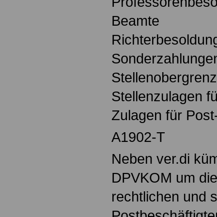
Professorenbesol
Beamte
Richterbesoldun
Sonderzahlungen
Stellenobergren
Stellenzulagen f
Zulagen für Pos
A1902-T
Neben ver.di küm
DPVKOM um die b
rechtlichen und 
Postbeschäftigte