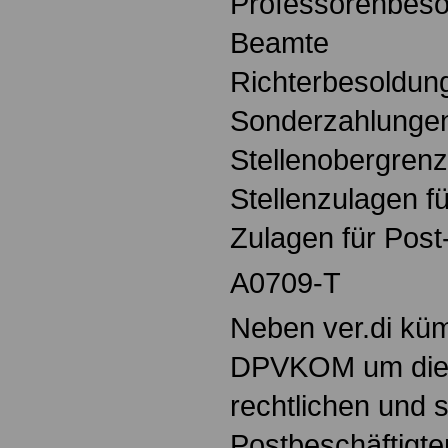
Professorenbesol
Beamte
Richterbesoldun
Sonderzahlungen
Stellenobergren
Stellenzulagen f
Zulagen für Pos
A0709-T
Neben ver.di küm
DPVKOM um die b
rechtlichen und 
Postbeschäftigte