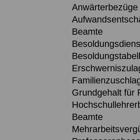
Anwärterbezüge 
Aufwandsentschä
Beamte
Besoldungsdienst
Besoldungstabel
Erschwerniszula
Familienzuschla
Grundgehalt für
Hochschullehrerb
Beamte
Mehrarbeitsverg