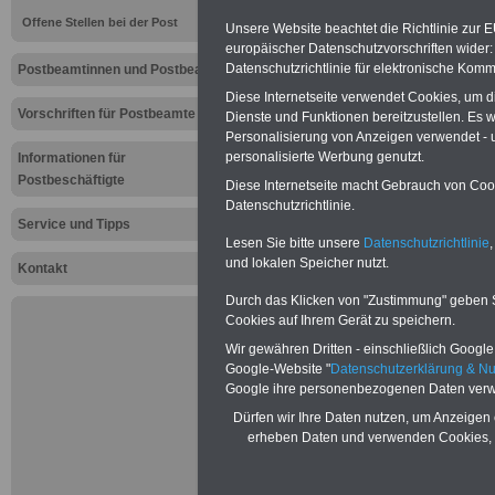
Aktuelles f
Offene Stellen bei der Post
Unsere Website beachtet die Richtlinie zur 
Beamte: Mi
europäischer Datenschutzvorschriften wide
Datenschutzrichtlinie für elektronische Komm
Postbeamtinnen und Postbeamte
vereinbart
Diese Internetseite verwendet Cookies, um 
Vorschriften für Postbeamte
Dienste und Funktionen bereitzustellen. Es
Personalisierung von Anzeigen verwendet - un
Neu:
Besoldu
personalisierte Werbung genutzt.
Informationen für
Leider erst i
Postbeschäftigte
Diese Internetseite macht Gebrauch von Cooki
Gesetzentwurf
Datenschutzrichtlinie.
2024 auf den
Service und Tipps
soll. Dabei so
Lesen Sie bitte unsere
Datenschutzrichtlinie
,
neuen Besold
und lokalen Speicher nutzt.
amtsangemess
Kontakt
werden.
Durch das Klicken von "Zustimmung" geben Sie
Beamtinnen 
Cookies auf Ihrem Gerät zu speichern.
können mit e
schreiben, d
Wir gewähren Dritten - einschließlich Google -
13.000 Euro 
Google-Website "
Datenschutzerklärung & N
Kindern wird 
Google ihre personenbezogenen Daten verw
im November 
Beamtenbe-so
Dürfen wir Ihre Daten nutzen, um Anzeigen 
in den Besold
erheben Daten und verwenden Cookies, 
Gesetz „weit 
„amtsangemes
aufgegeben, 