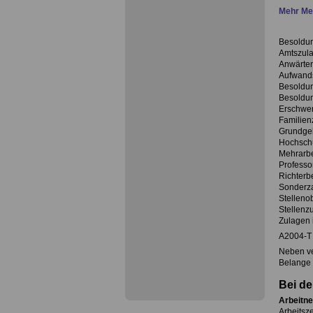
Mehr Mel
Besoldu
Amtszula
Anwärter
Aufwand
Besoldun
Besoldun
Erschwer
Familien
Grundgeh
Hochschu
Mehrarbe
Professo
Richterb
Sonderz
Stelleno
Stellenz
Zulagen 
A2004-T
Neben ve
Belange 
Bei de
Arbeitne
Arbeitsze