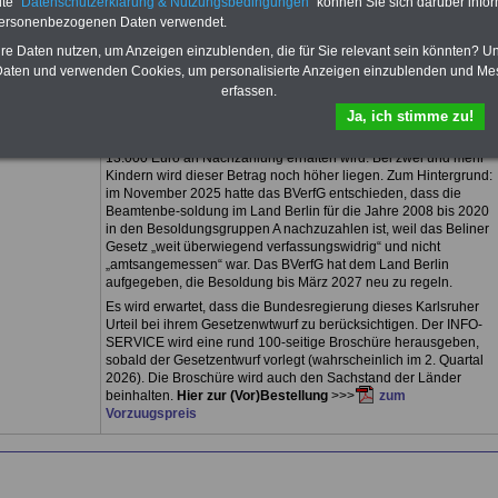
te "
Datenschutzerklärung & Nutzungsbedingungen
" können Sie sich darüber infor
2024 auf den Beamtenbereich des Bundes übertragen werden
personenbezogenen Daten verwendet.
soll. Dabei soll die Besoldung neu justiert werden (u.a. mit einer
neuen Besoldungstabelle). Daneben soll endlich die
hre Daten nutzen, um Anzeigen einzublenden, die für Sie relevant sein könnten? U
amtsangemessene Alimentation verfassungskonform umgesetzt
aten und verwenden Cookies, um personalisierte Anzeigen einzublenden und Me
werden.
erfassen.
Beamtinnen & Beamte (auch Ruhestandsbeamte) des Bundes
Ja, ich stimme zu!
können mit erheblichen Nach-zahlungen rechnen. Die Medien
schreiben, dass jeder Bundesbeamte zwischen 3.000 und
13.000 Euro an Nachzahlung erhalten wird. Bei zwei und mehr
Kindern wird dieser Betrag noch höher liegen. Zum Hintergrund:
im November 2025 hatte das BVerfG entschieden, dass die
Beamtenbe-soldung im Land Berlin für die Jahre 2008 bis 2020
in den Besoldungsgruppen A nachzuzahlen ist, weil das Beliner
Gesetz „weit überwiegend verfassungswidrig“ und nicht
„amtsangemessen“ war. Das BVerfG hat dem Land Berlin
aufgegeben, die Besoldung bis März 2027 neu zu regeln.
Es wird erwartet, dass die Bundesregierung dieses Karlsruher
Urteil bei ihrem Gesetzenwtwurf zu berücksichtigen. Der INFO-
SERVICE wird eine rund 100-seitige Broschüre herausgeben,
sobald der Gesetzentwurf vorlegt (wahrscheinlich im 2. Quartal
2026). Die Broschüre wird auch den Sachstand der Länder
beinhalten.
Hier zur (Vor)Bestellung
>>>
zum
Vorzuugspreis