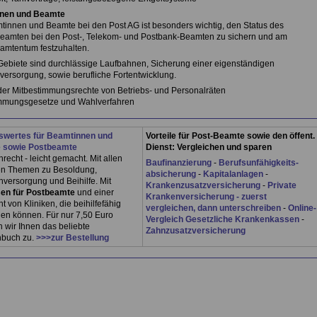
nen und Beamte
tinnen und Beamte bei den Post AG ist besonders wichtig, den Status des
amten bei den Post-, Telekom- und Postbank-Beamten zu sichern und am
amtentum festzuhalten.
Gebiete sind durchlässige Laufbahnen, Sicherung einer eigenständigen
ersorgung, sowie berufliche Fortentwicklung.
er Mitbestimmungsrechte von Betriebs- und Personalräten
mmungsgesetze und Wahlverfahren
wertes für Beamtinnen und
Vorteile für Post-Beamte sowie den öffent.
 sowie Postbeamte
Dienst: Vergleichen und sparen
echt - leicht gemacht. Mit allen
Baufinanzierung
-
Berufsunfähigkeits-
en Themen zu Besoldung,
absicherung
-
Kapitalanlagen
-
versorgung und Beihilfe. Mit
Krankenzusatzversicherung
-
Private
en für Postbeamte
und einer
Krankenversicherung - zuerst
t von Kliniken, die beihilfefähig
vergleichen, dann unterschreiben
-
Online-
en können. Für nur 7,50 Euro
Vergleich Gesetzliche Krankenkassen
-
 wir Ihnen das beliebte
Zahnzusatzversicherung
buch zu.
>>>zur Bestellung