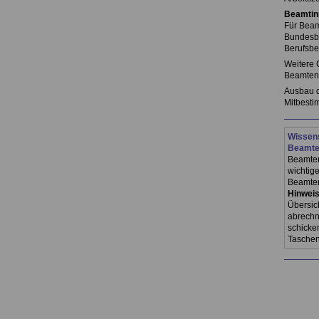
Beamtin
Für Beam
Bundesbe
Berufsbe
Weitere 
Beamtenv
Ausbau d
Mitbesti
Wissens
Beamte
Beamtenr
wichtig
Beamten
Hinweis
Übersich
abrechn
schicken
Taschen