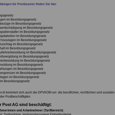
dungen für Postbeamte finden Sie hier
ngsgesetz
gen im Besoldungsgesetz
bezüge im Besoldungsgesetz
sentschädigung im Besoldungsgesetz
gsdienstalter im Besoldungsgesetz
gstabellen im Besoldungsgesetz
niszulagen im Besoldungsgesetz
zuschlag im Besoldungsgesetz
alt im Besoldungsgesetz
llehrerbesoldung im Besoldungsgesetz
itsvergütung im Besoldungsgesetz
renbesoldung im Besoldungsgesetz
esoldung im Besoldungsgesetz
ahlungen im Besoldungsgesetz
bergrenzen im Besoldungsgesetz
ulagen im Besoldungsgesetz
im Besoldungsgesetz
r.di kümmert sich auch die DPVKOM um die beruflichen, rechtlichen und soziale
der Postbeschäftigten.
r Post AG sind beschäftigt:
hmerinnen und Arbeitnehmer (Tarifbereich)
it, Tarifverträge, leistungsbezogene Entgeltsysteme