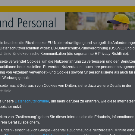
e beachtet die Richtlinie zur EU-Nutzereinwilligung und spiegelt die Anforderung
 Datenschutzvorschriften wider: EU-Datenschutz-Grundverordnung (DSGVO) und d
chtlinie für elektronische Kommunikation (die sogenannte E-Privacy-Richtlinie).
ation zu gering - Nachzahlung für Postbeamte & Ruhestandsbeamte
desverfassungsgericht hat die Berliner Landesbesoldung für verfassungs-
tseite verwendet Cookies, um die Nutzererfahrung zu verbessern und den Benutze
rklärt (Berlin muss bis
März 2027 eine Neuregelung der Besoldung
unktionen bereitzustellen. Es werden Nutzerdaten - auch ihre personenbezogenen
eßen). Auch beim Bund (Beamte & Ruhestandsbeamte) gibt es teilweise
ung von Anzeigen verwendet - und Cookies sowohl für personalisierte als auch für 
chzahlungen (Medienberichten zufolge liegt diese für
alle (!) Beamte
te Werbung genutzt.
en
mind. 3.000 und 13.000 Euro
, Der INFO-SERVICE gibt hierzu im II. Vj.
ne Broschüre heraus (unmittelbar nach Beschluss eines Gesetzentwurfs
tseite macht Gebrauch von Cookies von Dritten, siehe dazu weitere Details in der
desregierung >>>
zur (Vor)Bestellung der Broschüre
.
htlinie.
te unsere
Datenschutzrichtlinie
, um mehr darüber zu erfahren, wie diese Internetse
peicher nutzt.
les für Postpersonal: Leistung der Gesundheitsämter
cken von "Zustimmung" geben Sie dieser Internetseite die Erlaubnis, Informationen
Neu:
Besoldung & Alimentation in Bund und Ländern
hrem Gerät zu speichern.
Leider erst im Frühjahr 2026 wird die Bundesregierung einen
ritten - einschließlich Google - ebenfalls Zugriff auf die Nutzerdaten. Mithilfe eine
Gesetzentwurf vorlegen, mit dem das Tarifergebnis vom Frühjahr