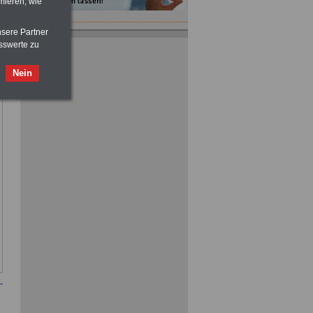
mieren, wie
nsere Partner
Taschenbuch
Beihilferecht in
sswerte zu
Bund und Ländern
für nur 7,50 Euro
Nein
Nebenberufler aufpassen: mit dem
OnlineBuch Nebentätigkeit sind Sie
für nur 7,50 Euro auf der sicheren Seite