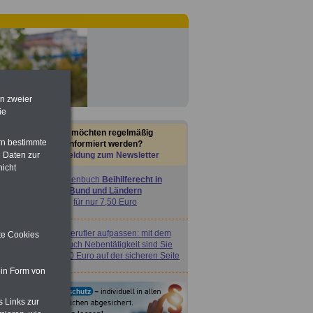
en zweier
ie
Sie möchten regelmäßig
rn bestimmte
informiert werden?
 Daten zur
Anmeldung zum Newsletter
nicht
Taschenbuch
Beihilferecht in
Bund und Ländern
für nur 7,50 Euro
Nebenberufler aufpassen: mit dem
ite Cookies
OnlineBuch Nebentätigkeit sind Sie
für nur 7,50 Euro auf der sicheren Seite
 in Form von
s Links zur