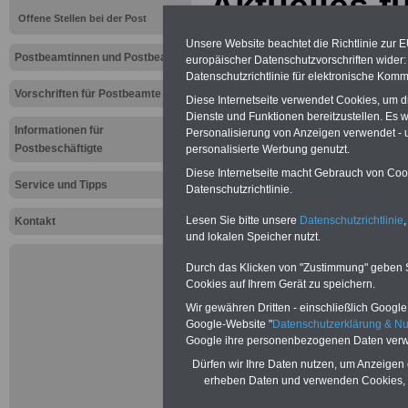
Aktuelles f
Offene Stellen bei der Post
Postperson
Unsere Website beachtet die Richtlinie zur 
Postbeamtinnen und Postbeamte
europäischer Datenschutzvorschriften wide
Gewalt geg
Datenschutzrichtlinie für elektronische Komm
Vorschriften für Postbeamte
Diese Internetseite verwendet Cookies, um 
Beschäftigt
Dienste und Funktionen bereitzustellen. Es
Informationen für
Personalisierung von Anzeigen verwendet - un
Gesellschaf
Postbeschäftigte
personalisierte Werbung genutzt.
Diese Internetseite macht Gebrauch von Cooki
Service und Tipps
Datenschutzrichtlinie.
Neu:
Besoldu
Lesen Sie bitte unsere
Datenschutzrichtlinie
,
Leider erst i
Kontakt
Gesetzentwurf
und lokalen Speicher nutzt.
2024 auf den
soll. Dabei so
Durch das Klicken von "Zustimmung" geben Sie
neuen Besold
Cookies auf Ihrem Gerät zu speichern.
amtsangemess
Wir gewähren Dritten - einschließlich Google -
werden.
Google-Website "
Datenschutzerklärung & N
Beamtinnen 
Google ihre personenbezogenen Daten verw
können mit e
schreiben, d
Dürfen wir Ihre Daten nutzen, um Anzeigen 
13.000 Euro 
erheben Daten und verwenden Cookies, 
Kindern wird 
im November 