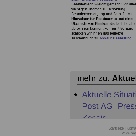
Beamtenrecht - leicht gemacht. Mit alle
wichtigen Themen zu Besoldung,
Beamtenversorgung und Beihilfe. Mit
Hinweisen für Postbeamte
und einer
Übersicht von Kliniken, die beihilfefähi
abrechnen können. Für nur 7,50 Euro
schicken wir Ihnen das beliebte
Taschenbuch zu.
>>>zur Bestellung
mehr zu:
Aktue
Aktuelle Situa
Post AG -Pres
Kocsis
Aktuelles aus 
Startseite
|
Konta
www.pos