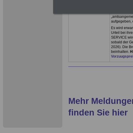
Beamtenbe-so
in den Besold
Gesetz „weit 
„amtsangemes
aufgegeben, 
Es wird erwar
Urteil bei ih
SERVICE wird
sobald der Ge
2026). Die B
beinhalten.
H
Vorzuugspre
Mehr Meldungen
finden Sie hier