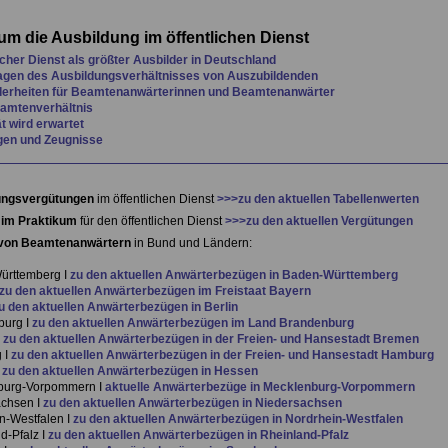
m die Ausbildung im öffentlichen Dienst
icher Dienst als größter Ausbilder in Deutschland
agen des Ausbildungsverhältnisses von Auszubildenden
erheiten für Beamtenanwärterinnen und Beamtenanwärter
amtenverhältnis
ät wird erwartet
gen und Zeugnisse
ungsvergütungen
im öffentlichen Dienst
>>>zu den aktuellen Tabellenwerten
 im Praktikum
für den öffentlichen Dienst
>>>zu den aktuellen Vergütungen
von Beamtenanwärtern
in Bund und Ländern:
ürttemberg I
zu den aktuellen Anwärterbezügen in Baden-Württemberg
zu den aktuellen Anwärterbezügen im Freistaat Bayern
u den aktuellen Anwärterbezügen in Berlin
burg I
zu den aktuellen Anwärterbezügen im Land Brandenburg
I
zu den aktuellen Anwärterbezügen in der Freien- und Hansestadt Bremen
 I
zu den aktuellen Anwärterbezügen in der Freien- und Hansestadt Hamburg
I
zu den aktuellen Anwärterbezügen in Hessen
burg-Vorpommern I
aktuelle Anwärterbezüge in Mecklenburg-Vorpommern
chsen I
zu den aktuellen Anwärterbezügen in Niedersachsen
n-Westfalen I
zu den aktuellen Anwärterbezügen in Nordrhein-Westfalen
d-Pfalz I
zu den aktuellen Anwärterbezügen in Rheinland-Pfalz