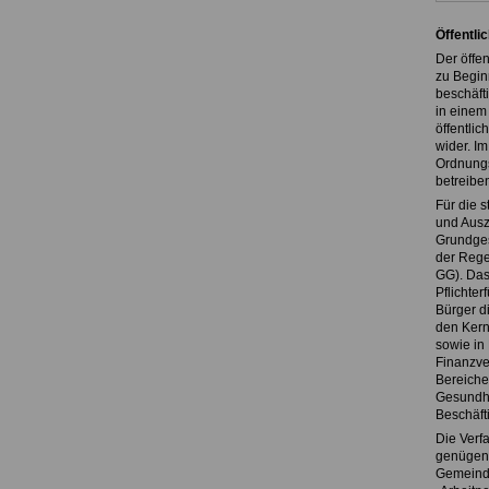
Öffentli
Der öffe
zu Beginn
beschäfti
in einem 
öffentli
wider. I
Ordnungs
betreiben
Für die 
und Ausz
Grundges
der Regel
GG). Das
Pflichter
Bürger d
den Kern
sowie in 
Finanzve
Bereichen
Gesundhe
Beschäft
Die Verf
genügen
Gemeinde