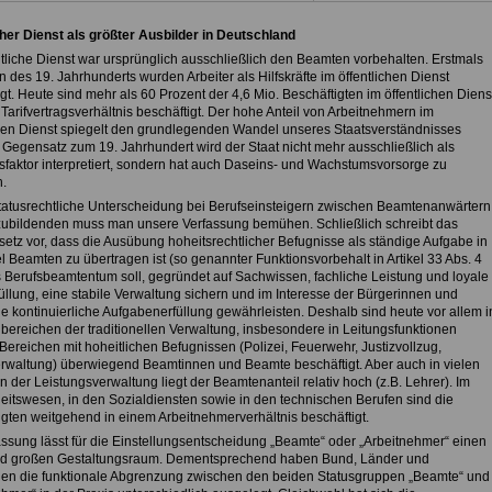
cher Dienst als größter Ausbilder in Deutschland
ntliche Dienst war ursprünglich ausschließlich den Beamten vorbehalten. Erstmals
 des 19. Jahrhunderts wurden Arbeiter als Hilfskräfte im öffentlichen Dienst
gt. Heute sind mehr als 60 Prozent der 4,6 Mio. Beschäftigten im öffentlichen Diens
Tarifvertragsverhältnis beschäftigt. Der hohe Anteil von Arbeitnehmern im
chen Dienst spiegelt den grundlegenden Wandel unseres Staatsverständnisses
m Gegensatz zum 19. Jahrhundert wird der Staat nicht mehr ausschließlich als
faktor interpretiert, sondern hat auch Daseins- und Wachstumsvorsorge zu
.
statusrechtliche Unterscheidung bei Berufseinsteigern zwischen Beamtenanwärtern
ubildenden muss man unsere Verfassung bemühen. Schließlich schreibt das
etz vor, dass die Ausübung hoheitsrechtlicher Befugnisse als ständige Aufgabe in
 Beamten zu übertragen ist (so genannter Funktionsvorbehalt in Artikel 33 Abs. 4
 Berufsbeamtentum soll, gegründet auf Sachwissen, fachliche Leistung und loyale
füllung, eine stabile Verwaltung sichern und im Interesse der Bürgerinnen und
ie kontinuierliche Aufgabenerfüllung gewährleisten. Deshalb sind heute vor allem i
bereichen der traditionellen Verwaltung, insbesondere in Leitungsfunktionen
Bereichen mit hoheitlichen Befugnissen (Polizei, Feuerwehr, Justizvollzug,
rwaltung) überwiegend Beamtinnen und Beamte beschäftigt. Aber auch in vielen
 der Leistungsverwaltung liegt der Beamtenanteil relativ hoch (z.B. Lehrer). Im
itswesen, in den Sozialdiensten sowie in den technischen Berufen sind die
igten weitgehend in einem Arbeitnehmerverhältnis beschäftigt.
assung lässt für die Einstellungsentscheidung „Beamte“ oder „Arbeitnehmer“ einen
d großen Gestaltungsraum. Dementsprechend haben Bund, Länder und
n die funktionale Abgrenzung zwischen den beiden Statusgruppen „Beamte“ und