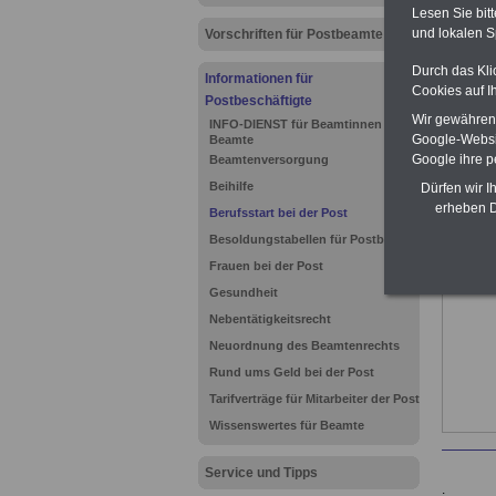
Lesen Sie bit
und lokalen S
Vorschriften für Postbeamte
Durch das Kli
Informationen für
Cookies auf I
Postbeschäftigte
Wir gewähren D
INFO-DIENST für Beamtinnen und
Google-Websi
Beamte
Google ihre 
Beamtenversorgung
Beihilfe
Dürfen wir I
erheben D
Berufsstart bei der Post
Besoldungstabellen für Postbeamte
Frauen bei der Post
Gesundheit
Nebentätigkeitsrecht
Neuordnung des Beamtenrechts
Rund ums Geld bei der Post
Tarifverträge für Mitarbeiter der Post
Wissenswertes für Beamte
Service und Tipps
.