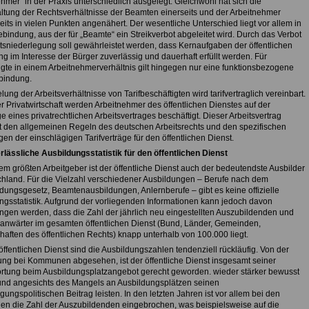
hmer“ in der Praxis unterschiedlich ausgelegt. Gleichwohl hat sich die
ltung der Rechtsverhältnisse der Beamten einerseits und der Arbeitnehmer
its in vielen Punkten angenähert. Der wesentliche Unterschied liegt vor allem in
bindung, aus der für „Beamte“ ein Streikverbot abgeleitet wird. Durch das Verbot
itsniederlegung soll gewährleistet werden, dass Kernaufgaben der öffentlichen
g im Interesse der Bürger zuverlässig und dauerhaft erfüllt werden. Für
igte in einem Arbeitnehmerverhältnis gilt hingegen nur eine funktionsbezogene
nbindung.
ung der Arbeitsverhältnisse von Tarifbeschäftigten wird tarifvertraglich vereinbart.
r Privatwirtschaft werden Arbeitnehmer des öffentlichen Dienstes auf der
 eines privatrechtlichen Arbeitsvertrages beschäftigt. Dieser Arbeitsvertrag
gt den allgemeinen Regeln des deutschen Arbeitsrechts und den spezifischen
n der einschlägigen Tarifverträge für den öffentlichen Dienst.
rlässliche Ausbildungsstatistik für den öffentlichen Dienst
m größten Arbeitgeber ist der öffentliche Dienst auch der bedeutendste Ausbilder
chland. Für die Vielzahl verschiedener Ausbildungen – Berufe nach dem
ldungsgesetz, Beamtenausbildungen, Anlernberufe – gibt es keine offizielle
ngsstatistik. Aufgrund der vorliegenden Informationen kann jedoch davon
gen werden, dass die Zahl der jährlich neu eingestellten Auszubildenden und
nwärter im gesamten öffentlichen Dienst (Bund, Länder, Gemeinden,
haften des öffentlichen Rechts) knapp unterhalb von 100.000 liegt.
ffentlichen Dienst sind die Ausbildungszahlen tendenziell rückläufig. Von der
ung bei Kommunen abgesehen, ist der öffentliche Dienst insgesamt seiner
rtung beim Ausbildungsplatzangebot gerecht geworden. wieder stärker bewusst
nd angesichts des Mangels an Ausbildungsplätzen seinen
gungspolitischen Beitrag leisten. In den letzten Jahren ist vor allem bei den
n die Zahl der Auszubildenden eingebrochen, was beispielsweise auf die