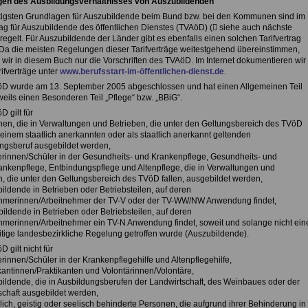
gen des Ausbildungsverhältnisses von Auszubildenden
tigsten Grundlagen für Auszubildende beim Bund bzw. bei den Kommunen sind im
trag für Auszubildende des öffentlichen Dienstes (TVAöD) ( siehe auch nächste
regelt. Für Auszubildende der Länder gibt es ebenfalls einen solchen Tarifvertrag
 Da die meisten Regelungen dieser Tarifverträge weitestgehend übereinstimmen,
 wir in diesem Buch nur die Vorschriften des TVAöD. Im Internet dokumentieren wir
ifverträge unter
www.berufsstart-im-öffentlichen-dienst.de
.
D wurde am 13. September 2005 abgeschlossen und hat einen Allgemeinen Teil
weils einen Besonderen Teil „Pflege“ bzw. „BBiG“.
 gilt für
nen, die in Verwaltungen und Betrieben, die unter den Geltungsbereich des TVöD
n einem staatlich anerkannten oder als staatlich anerkannt geltenden
ngsberuf ausgebildet werden,
erinnen/Schüler in der Gesundheits- und Krankenpflege, Gesundheits- und
ankenpflege, Entbindungspflege und Altenpflege, die in Verwaltungen und
n, die unter den Geltungsbereich des TVöD fallen, ausgebildet werden,
ildende in Betrieben oder Betriebsteilen, auf deren
hmerinnen/Arbeitnehmer der TV-V oder der TV-WW/NW Anwendung findet,
ildende in Betrieben oder Betriebsteilen, auf deren
hmerinnen/Arbeitnehmer ein TV-N Anwendung findet, soweit und solange nicht ein
tige landesbezirkliche Regelung getroffen wurde (Auszubildende).
 gilt nicht für
rinnen/Schüler in der Krankenpflegehilfe und Altenpflegehilfe,
ikantinnen/Praktikanten und Volontärinnen/Volontäre,
bildende, die in Ausbildungsberufen der Landwirtschaft, des Weinbaues oder der
schaft ausgebildet werden,
lich, geistig oder seelisch behinderte Personen, die aufgrund ihrer Behinderung in