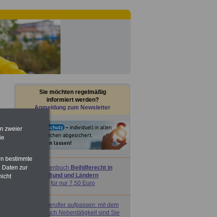
Sie möchten regelmäßig
informiert werden?
Anmeldung zum Newsletter
en zweier
ie
rn bestimmte
 Daten zur
Taschenbuch
Beihilferecht in
Bund und Ländern
nicht
für nur 7,50 Euro
Nebenberufler aufpassen: mit dem
OnlineBuch Nebentätigkeit sind Sie