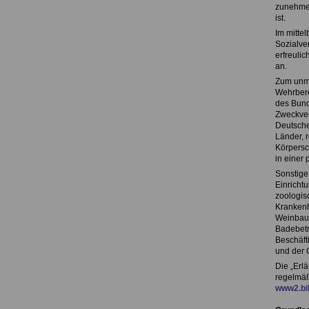
zunehmen
ist.
Im mittel
Sozialver
erfreuli
an.
Zum unmit
Wehrbere
des Bund
Zweckver
Deutsche
Länder, r
Körpersch
in einer
Sonstige 
Einrichtu
zoologis
Krankenh
Weinbaub
Badebetr
Beschäft
und der 
Die „Erl
regelmäß
www2.bib