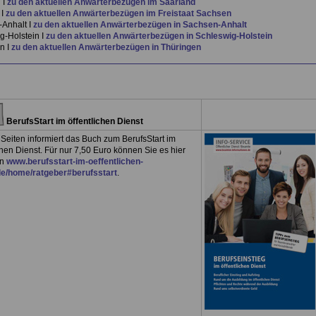
 I
zu den aktuellen Anwärterbezügen im Saarland
 I
zu den aktuellen Anwärterbezügen im Freistaat Sachsen
Anhalt I
zu den aktuellen Anwärterbezügen in Sachsen-Anhalt
g-Holstein I
zu den aktuellen Anwärterbezügen in Schleswig-Holstein
n I
zu den aktuellen Anwärterbezügen in Thüringen
BerufsStart im öffentlichen Dienst
Seiten informiert das Buch zum BerufsStart im
chen Dienst. Für nur 7,50 Euro können Sie es hier
en
www.berufsstart-im-oeffentlichen-
e/
home/ratgeber#berufsstart
.