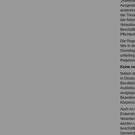
„Arbeitne
Ausgesta
andererse
der Treue
der Arbe
Verwaltun
Beschäft
Pflichte
Die Regel
Wie in de
Grundlage
unterlie
Regelunge
Keine ve
Neben de
in Deuts
Berufsbi
Ausbildu
ausgegan
Beamtena
Körpersc
Auch im ö
Entwickl
Verantwo
werden u
beschäfti
Gemeinde