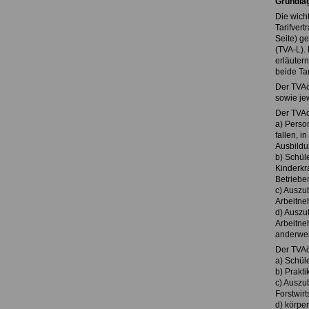
Grundla
Die wich
Tarifver
Seite) ge
(TVA-L).
erläutern
beide Tar
Der TVAö
sowie je
Der TVAöD
a) Perso
fallen, i
Ausbildu
b) Schül
Kinderkr
Betriebe
c) Auszub
Arbeitne
d) Auszub
Arbeitne
anderwei
Der TVAöD
a) Schüle
b) Prakt
c) Auszu
Forstwirt
d) körper