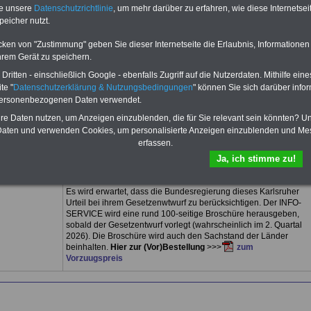
2024 auf den Beamtenbereich des Bundes übertragen werden
te unsere
Datenschutzrichtlinie
, um mehr darüber zu erfahren, wie diese Internetse
soll. Dabei soll die Besoldung neu justiert werden (u.a. mit einer
peicher nutzt.
neuen Besoldungstabelle). Daneben soll endlich die
amtsangemessene Alimentation verfassungskonform umgesetzt
cken von "Zustimmung" geben Sie dieser Internetseite die Erlaubnis, Informationen
werden.
hrem Gerät zu speichern.
Beamtinnen & Beamte (auch Ruhestandsbeamte) des Bundes
ritten - einschließlich Google - ebenfalls Zugriff auf die Nutzerdaten. Mithilfe eine
können mit erheblichen Nach-zahlungen rechnen. Die Medien
te "
Datenschutzerklärung & Nutzungsbedingungen
" können Sie sich darüber infor
schreiben, dass jeder Bundesbeamte zwischen 3.000 und
13.000 Euro an Nachzahlung erhalten wird. Bei zwei und mehr
personenbezogenen Daten verwendet.
Kindern wird dieser Betrag noch höher liegen. Zum Hintergrund:
hre Daten nutzen, um Anzeigen einzublenden, die für Sie relevant sein könnten? U
im November 2025 hatte das BVerfG entschieden, dass die
aten und verwenden Cookies, um personalisierte Anzeigen einzublenden und Me
Beamtenbe-soldung im Land Berlin für die Jahre 2008 bis 2020
erfassen.
in den Besoldungsgruppen A nachzuzahlen ist, weil das Beliner
Gesetz „weit überwiegend verfassungswidrig“ und nicht
Ja, ich stimme zu!
„amtsangemessen“ war. Das BVerfG hat dem Land Berlin
aufgegeben, die Besoldung bis März 2027 neu zu regeln.
Es wird erwartet, dass die Bundesregierung dieses Karlsruher
Urteil bei ihrem Gesetzenwtwurf zu berücksichtigen. Der INFO-
SERVICE wird eine rund 100-seitige Broschüre herausgeben,
sobald der Gesetzentwurf vorlegt (wahrscheinlich im 2. Quartal
2026). Die Broschüre wird auch den Sachstand der Länder
beinhalten.
Hier zur (Vor)Bestellung
>>>
zum
Vorzuugspreis