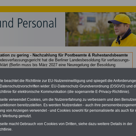
ation zu gering - Nachzahlung für Postbeamte & Ruhestandsbeamte
desverfassungsgericht hat die Berliner Landesbesoldung für verfassungs-
rklärt (Berlin muss bis
März 2027 eine Neuregelung der Besoldung
eßen). Auch beim Bund (Beamte & Ruhestandsbeamte) gibt es teilweise
chzahlungen (Medienberichten zufolge liegt diese für
alle (!) Beamte
en
mind. 3.000 und 13.000 Euro
, Der INFO-SERVICE gibt hierzu im II. Vj.
e beachtet die Richtlinie zur EU-Nutzereinwilligung und spiegelt die Anforderung
ne Broschüre heraus (unmittelbar nach Beschluss eines Gesetzentwurfs
 Datenschutzvorschriften wider: EU-Datenschutz-Grundverordnung (DSGVO) und d
desregierung >>>
zur (Vor)Bestellung der Broschüre
.
chtlinie für elektronische Kommunikation (die sogenannte E-Privacy-Richtlinie).
tseite verwendet Cookies, um die Nutzererfahrung zu verbessern und den Benutze
unktionen bereitzustellen. Es werden Nutzerdaten - auch ihre personenbezogenen
dung und Berufsstart für eine Karriere bei der Post
ung von Anzeigen verwendet - und Cookies sowohl für personalisierte als auch für 
te Werbung genutzt.
Neu:
Besoldung & Alimentation in Bund und Ländern
tseite macht Gebrauch von Cookies von Dritten, siehe dazu weitere Details in der
Leider erst im Frühjahr 2026 wird die Bundesregierung einen
htlinie.
Gesetzentwurf vorlegen, mit dem das Tarifergebnis vom Frühjahr