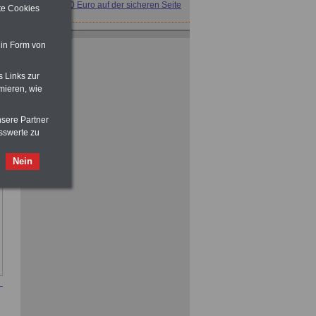
für nur 7,50 Euro auf der sicheren Seite
ite Cookies
 in Form von
s Links zur
mieren, wie
Taschenbuch
Beihilferecht in
Bund und Ländern
nsere Partner
für nur 7,50 Euro
sswerte zu
Nebenberufler aufpassen: mit dem
Nein
OnlineBuch Nebentätigkeit sind Sie
für nur 7,50 Euro auf der sicheren Seite