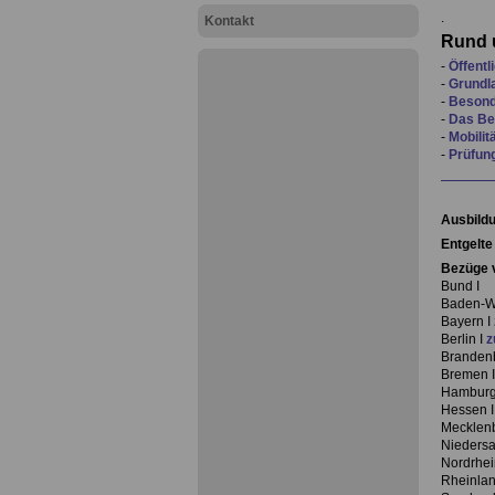
.
Kontakt
Rund u
-
Öffentl
-
Grundl
-
Besond
-
Das Be
-
Mobilit
-
Prüfun
Ausbild
Entgelte
Bezüge 
Bund I
Baden-W
Bayern I
Berlin I
z
Branden
Bremen 
Hamburg
Hessen 
Mecklen
Niedersa
Nordrhei
Rheinlan