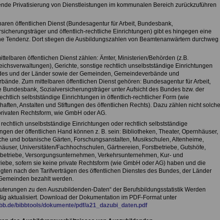
de Privatisierung von Dienstleistungen im kommunalen Bereich zurückzuführen
baren öffentlichen Dienst (Bundesagentur für Arbeit, Bundesbank,
sicherungsträger und öffentlich-rechtliche Einrichtungen) gibt es hingegen eine
che Tendenz. Dort stiegen die Ausbildungszahlen von Beamtenanwärtern durchweg
telbaren öffentlichen Dienst zählen: Ämter, Ministerien/Behörden (z.B.
ichsverwaltungen), Gerichte, sonstige rechtlich unselbstständige Einrichtungen
es und der Länder sowie der Gemeinden, Gemeindeverbände und
bände. Zum mittelbaren öffentlichen Dienst gehören: Bundesagentur für Arbeit,
 Bundesbank, Sozialversicherungsträger unter Aufsicht des Bundes bzw. der
echtlich selbstständige Einrichtungen in öffentlich-rechtlicher Form (wie
aften, Anstalten und Stiftungen des öffentlichen Rechts). Dazu zählen nicht solch
 privaten Rechtsform, wie GmbH oder AG.
rechtlich unselbstständige Einrichtungen oder rechtlich selbstständige
ngen der öffentlichen Hand können z. B. sein: Bibliotheken, Theater, Opernhäuser,
che und botanische Gärten, Forschungsanstalten, Musikschulen, Altenheime,
äuser, Universitäten/Fachhochschulen, Gärtnereien, Forstbetriebe, Gutshöfe,
etriebe, Versorgungsunternehmen, Verkehrsunternehmen, Kur- und
iebe, sofern sie keine private Rechtsform (wie GmbH oder AG) haben und die
igten nach den Tarifverträgen des öffentlichen Dienstes des Bundes, der Länder
Gemeinden bezahlt werden.
äuterungen zu den Auszubildenden-Daten“ der Berufsbildungsstatistik Werden
ig aktualisiert. Download der Dokumentation im PDF-Format unter
b.de/bibbtools/dokumente/pdf/a21_dazubi_daten.pdf